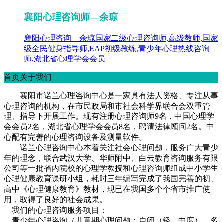
襄阳心理咨询师—余琼
襄阳心理咨询—余琼国家二级心理咨询师,高级教师,国家
级全民健身指导师,EAP初级教练,青少年心理热线咨询
师,湖北省心理学会会员
首页关于我们
襄阳市诺兰心理咨询中心是一家具有法人资格、专注从事
心理咨询的机构，在市民政局和市社会科学界联合会双重管
理、指导下开展工作。现有注册心理咨询师9名，中国心理学
会会员2名，湖北省心理学会会员8名，聘请法律顾问2名。中
心配有完善的心理咨询设备及测量软件。
诺兰心理咨询中心本着关注社会心理问题，服务广大青少
年的理念，联合武汉大学、华师附中、白云教育咨询服务有限
公司等一批省内院校的心理学教授和心理咨询师组成中小学生
心理健康教育课研小组，耗时三年编写完成了我国完善的初、
高中《心理健康教育》教材，现已在我国多个个省市推广使
用，取得了良好的社会成果。
我们的心理咨询服务项目：
青少年心理咨询（儿童期心理问题：自闭（轻、中度），多