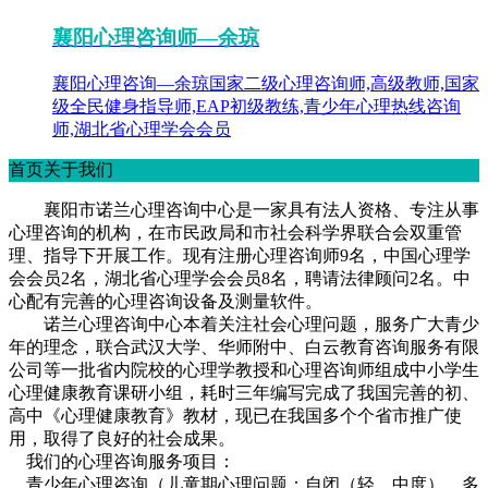
襄阳心理咨询师—余琼
襄阳心理咨询—余琼国家二级心理咨询师,高级教师,国家
级全民健身指导师,EAP初级教练,青少年心理热线咨询
师,湖北省心理学会会员
首页关于我们
襄阳市诺兰心理咨询中心是一家具有法人资格、专注从事
心理咨询的机构，在市民政局和市社会科学界联合会双重管
理、指导下开展工作。现有注册心理咨询师9名，中国心理学
会会员2名，湖北省心理学会会员8名，聘请法律顾问2名。中
心配有完善的心理咨询设备及测量软件。
诺兰心理咨询中心本着关注社会心理问题，服务广大青少
年的理念，联合武汉大学、华师附中、白云教育咨询服务有限
公司等一批省内院校的心理学教授和心理咨询师组成中小学生
心理健康教育课研小组，耗时三年编写完成了我国完善的初、
高中《心理健康教育》教材，现已在我国多个个省市推广使
用，取得了良好的社会成果。
我们的心理咨询服务项目：
青少年心理咨询（儿童期心理问题：自闭（轻、中度），多