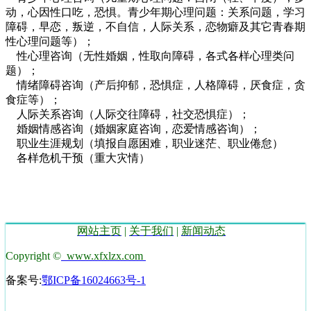
动，心因性口吃，恐惧。青少年期心理问题：关系问题，学习
障碍，早恋，叛逆，不自信，人际关系，恋物癖及其它青春期
性心理问题等）；
性心理咨询（无性婚姻，性取向障碍，各式各样心理类问
题）；
情绪障碍咨询（产后抑郁，恐惧症，人格障碍，厌食症，贪
食症等）；
人际关系咨询（人际交往障碍，社交恐惧症）；
婚姻情感咨询（婚姻家庭咨询，恋爱情感咨询）；
职业生涯规划（填报自愿困难，职业迷茫、职业倦怠）
各样危机干预（重大灾情）
网站主页
|
关于我们
|
新闻动态
Copyright ©
www.xfxlzx.com
备案号:
鄂ICP备16024663号-1
技术支持湖北运涛