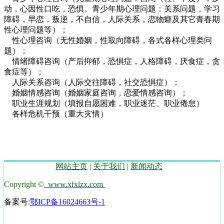
动，心因性口吃，恐惧。青少年期心理问题：关系问题，学习
障碍，早恋，叛逆，不自信，人际关系，恋物癖及其它青春期
性心理问题等）；
性心理咨询（无性婚姻，性取向障碍，各式各样心理类问
题）；
情绪障碍咨询（产后抑郁，恐惧症，人格障碍，厌食症，贪
食症等）；
人际关系咨询（人际交往障碍，社交恐惧症）；
婚姻情感咨询（婚姻家庭咨询，恋爱情感咨询）；
职业生涯规划（填报自愿困难，职业迷茫、职业倦怠）
各样危机干预（重大灾情）
网站主页
|
关于我们
|
新闻动态
Copyright ©
www.xfxlzx.com
备案号:
鄂ICP备16024663号-1
技术支持湖北运涛