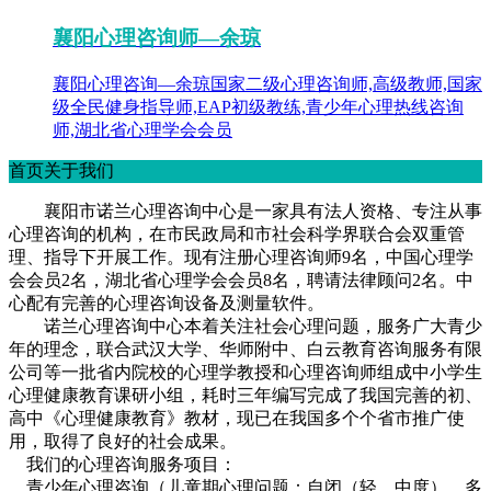
襄阳心理咨询师—余琼
襄阳心理咨询—余琼国家二级心理咨询师,高级教师,国家
级全民健身指导师,EAP初级教练,青少年心理热线咨询
师,湖北省心理学会会员
首页关于我们
襄阳市诺兰心理咨询中心是一家具有法人资格、专注从事
心理咨询的机构，在市民政局和市社会科学界联合会双重管
理、指导下开展工作。现有注册心理咨询师9名，中国心理学
会会员2名，湖北省心理学会会员8名，聘请法律顾问2名。中
心配有完善的心理咨询设备及测量软件。
诺兰心理咨询中心本着关注社会心理问题，服务广大青少
年的理念，联合武汉大学、华师附中、白云教育咨询服务有限
公司等一批省内院校的心理学教授和心理咨询师组成中小学生
心理健康教育课研小组，耗时三年编写完成了我国完善的初、
高中《心理健康教育》教材，现已在我国多个个省市推广使
用，取得了良好的社会成果。
我们的心理咨询服务项目：
青少年心理咨询（儿童期心理问题：自闭（轻、中度），多