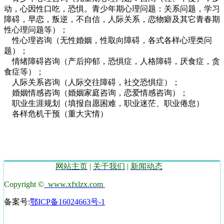
动，心因性口吃，恐惧。青少年期心理问题：关系问题，学习
障碍，早恋，叛逆，不自信，人际关系，恋物癖及其它青春期
性心理问题等）；
性心理咨询（无性婚姻，性取向障碍，各式各样心理类问
题）；
情绪障碍咨询（产后抑郁，恐惧症，人格障碍，厌食症，贪
食症等）；
人际关系咨询（人际交往障碍，社交恐惧症）；
婚姻情感咨询（婚姻家庭咨询，恋爱情感咨询）；
职业生涯规划（填报自愿困难，职业迷茫、职业倦怠）
各样危机干预（重大灾情）
网站主页
|
关于我们
|
新闻动态
Copyright ©
www.xfxlzx.com
备案号:
鄂ICP备16024663号-1
技术支持湖北运涛