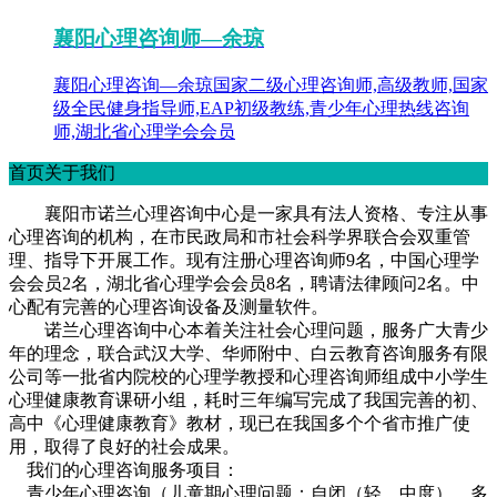
襄阳心理咨询师—余琼
襄阳心理咨询—余琼国家二级心理咨询师,高级教师,国家
级全民健身指导师,EAP初级教练,青少年心理热线咨询
师,湖北省心理学会会员
首页关于我们
襄阳市诺兰心理咨询中心是一家具有法人资格、专注从事
心理咨询的机构，在市民政局和市社会科学界联合会双重管
理、指导下开展工作。现有注册心理咨询师9名，中国心理学
会会员2名，湖北省心理学会会员8名，聘请法律顾问2名。中
心配有完善的心理咨询设备及测量软件。
诺兰心理咨询中心本着关注社会心理问题，服务广大青少
年的理念，联合武汉大学、华师附中、白云教育咨询服务有限
公司等一批省内院校的心理学教授和心理咨询师组成中小学生
心理健康教育课研小组，耗时三年编写完成了我国完善的初、
高中《心理健康教育》教材，现已在我国多个个省市推广使
用，取得了良好的社会成果。
我们的心理咨询服务项目：
青少年心理咨询（儿童期心理问题：自闭（轻、中度），多