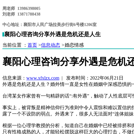
周老师 13986398005
刘老师 13871788438
中心地址：襄阳市人民广场拉美步行街6
号楼1206室
襄阳心理咨询分享外遇是危机还是人生
当前位置 ：
首页
>
信息动态
>
婚恋情感
襄阳心理咨询分享外遇是危机
信息来源：
www.xfxlzx.com
| 发布时间：2022年06月21日
外遇是危机还是人生？婚外情一直是女性在婚姻中深感恐惧的
台湾某女作家曾有一句精辟的话“:有外遇”，触动了人性底层可
事实上，被背叛是精神信仰行为准则中令人震惊和难以置信的
露了一个不设防的弱点。外遇来了，很多人无法面对“连体姐妹
根据一位心理学教授的分析，知道自己在婚姻中已经被排挤和
只有性格成熟的人，才能轻松摆脱这样巨大的心理打击，不做