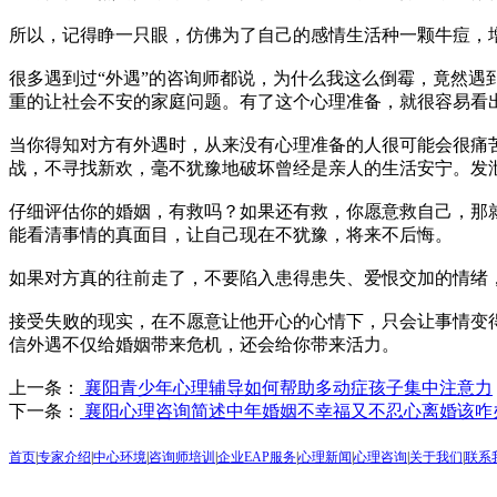
所以，记得睁一只眼，仿佛为了自己的感情生活种一颗牛痘，
很多遇到过“外遇”的咨询师都说，为什么我这么倒霉，竟然
重的让社会不安的家庭问题。有了这个心理准备，就很容易看
当你得知对方有外遇时，从来没有心理准备的人很可能会很痛
战，不寻找新欢，毫不犹豫地破坏曾经是亲人的生活安宁。发
仔细评估你的婚姻，有救吗？如果还有救，你愿意救自己，那
能看清事情的真面目，让自己现在不犹豫，将来不后悔。
如果对方真的往前走了，不要陷入患得患失、爱恨交加的情绪
接受失败的现实，在不愿意让他开心的心情下，只会让事情变
信外遇不仅给婚姻带来危机，还会给你带来活力。
上一条：
襄阳青少年心理辅导如何帮助多动症孩子集中注意力
下一条：
襄阳心理咨询简述中年婚姻不幸福又不忍心离婚该咋
首页
|
专家介绍
|
中心环境
|
咨询师培训
|
企业EAP服务
|
心理新闻
|
心理咨询
|
关于我们
|
联系