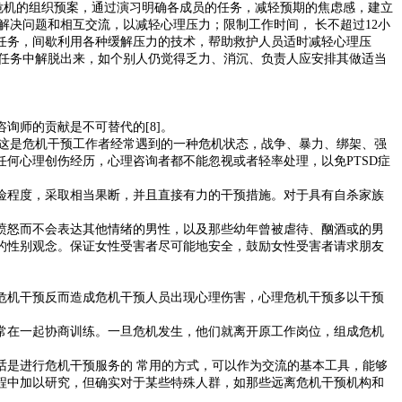
应对危机的组织预案，通过演习明确各成员的任务，减轻预期的焦虑感，建立
解决问题和相互交流，以减轻心理压力；限制工作时间， 长不超过12小
任务，间歇利用各种缓解压力的技术，帮助救护人员适时减轻心理压
性任务中解脱出来，如个别人仍觉得乏力、消沉、负责人应安排其做适当
询师的贡献是不可替代的[8]。
。这是危机干预工作者经常遇到的一种危机状态，战争、暴力、绑架、强
任何心理创伤经历，心理咨询者都不能忽视或者轻率处理，以免PTSD症
险程度，采取相当果断，并且直接有力的干预措施。对于具有自杀家族
愤怒而不会表达其他情绪的男性，以及那些幼年曾被虐待、酗酒或的男
的性别观念。保证女性受害者尽可能地安全，鼓励女性受害者请求朋友
危机干预反而造成危机干预人员出现心理伤害，心理危机干预多以干预
常在一起协商训练。一旦危机发生，他们就离开原工作岗位，组成危机
话是进行危机干预服务的 常用的方式，可以作为交流的基本工具，能够
程中加以研究，但确实对于某些特殊人群，如那些远离危机干预机构和