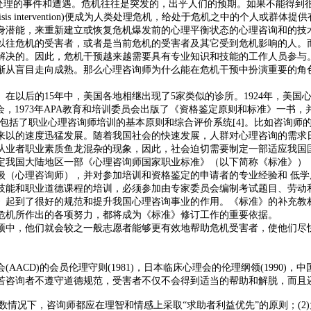
制加以处理的事件和遭遇。危机往往是突发的，出乎人们的预期。如果不能
预(crisis intervention)便成为人类处理危机，给处于危机之中的个人
能，来重新建立或恢复危机爆发前的心理平衡状态的心理咨询和的技术[1
以往危机的受害者，或者是当前危机的受害者及其它受到危机影响的人。而
解决的。因此，危机干预越来越需要具有专业知识和技能的工作人员参与
渐从盲目走向成熟。那么心理咨询师为什么能在危机干预中扮演重要的角
在以后的15年中，美国各地相继出现了5家类似的诊所。1924年，美国心
，1973年APA教育和培训委员会出版了《资格鉴定原则和标准》一书，并于
中包括了职业心理咨询师培训的基本原则和综合评价系统[4]。比如咨询
以来以的速度迅猛发展。随着我国社会的快速发展，人群对心理咨询的需求
从业者职业素质鱼龙混杂的现象，因此，社会迫切需要制定一部适应我国
定我国大陆地区一部《心理咨询师国家职业标准》（以下简称《标准》），
（心理咨询师），并对参加培训和资格鉴定的申请者的专业经验和 低学历
技能和职业道德课程的培训，必须参加由专家委员会编制考试题目、劳动
》起到了很好的规范和提升我国心理咨询事业的作用。《标准》的补充教
危机所作出的各项努力，都将成为《标准》修订工作的重要依据。
预中，他们就会较之一般志愿者能够更有效地帮助危机受害者，使他们尽
CD)的会员伦理守则(1981)，日本临床心理会的伦理纲领(1990)，
若咨询者不遵守道德规范，受害者不仅不会得到适当的帮助和解脱，而且
数情况下，咨询师都应在理智和情感上采取“求助者利益优先”的原则；(