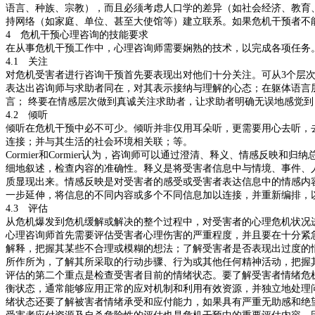
语言、种族、宗教），而且必须考虑人口学的差异（如社会经济、教育
持网络（如家庭、单位、甚至大使馆等）建立联系。如果危机干预者不能
4 危机干预心理咨询的技能要求
在从事危机干预工作中，心理咨询师需要娴熟的技术，以完成各项任务
4.1 关注
对危机受害者进行咨询干预首先要表现出对他们十分关注。可从3个层
表达出咨询师与求助者同在，对其表示接纳与理解的心态；在躯体语言
言； 终要在情感层次做到真诚关注求助者，让求助者明确无误地感觉到
4.2 倾听
倾听在危机干预中必不可少。倾听并非仅用耳朵听，更需要用心去听，
连接；并与其生活的社会环境相关联；等。
Cormier和Cormier认为，咨询师可以通过澄清、释义、情感反
细地叙述，检查内容的准确性。释义是将受害者信息中与情境、事件、
质显现出来。情感反映是对受害者的感受或受害者表达信息中的情感内
一步延伸，将信息的不同内容或多个不同信息加以连接，并重新编排，
4.3 评估
从危机爆发到危机缓解或解决的整个过程中，对受害者的心理危机状况进
心理咨询师首先需要评估受害者心理伤害的严重程度，并且要在十分紧
解释，把握其某些不合理或模糊的想法；了解受害者是否表现出过度的
所作所为，了解其所采取的行动步骤、行为或其他任何精神活动，把握
评估的第二个重点是检查受害者目前的情绪状态。要了解受害者情绪危
衡状态，通常能够应用正常的应对机制和利用有效资源，并独立地处理
绪状态还要了解被害者情绪承受和应付能力，如果具有严重无助感和绝