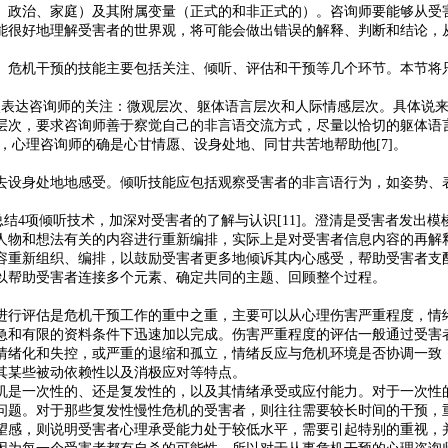
、政治、家庭）及其附属变量（正式的和非正式的）。咨询师要能够从受
很好地理解受害者的世界观，将可能会做出错误的解释、判断和结论，从而对
。危机干预的技能主要包括关注、倾听、评估和干预等几个环节。本节将
次表达咨询师的关注：微观层次、躯体语言层次和人际情感层次。具体说
层次，要求咨询师善于察觉自己的非言语交流方式，尽量以恰切的躯体语
，心理咨询师的确是心甘情愿、设身处地、同甘共苦地帮助他[7]。
去设身处地地感受。倾听技能应包括观察受害者的非言语行为，如姿势、
映和归纳总结4项倾听技术，加深对受害者的了解与认识[11]。澄清是受害者
人物和想法有关的内容进行重新编排，实际上是对受害者信息内容的再解
容重新组织、编排，以鼓励受害者更多地倾诉其内心感受，帮助受害者支
以帮助受害者连接多个元素、确定共同的主题、回顾整个过程。
行评估是危机干预工作的重中之重，主要可以从心理伤害严重程度，情绪
急和有限的资料条件下迅速加以完成。伤害严重程度的评估一般通过受害
情绪化和失控，或严重的退缩和孤立，情绪反应与危机环境是否协调一致
其某些被动依赖性以及消极应对等特点。
机是一次性的、还是复发性的，以及其情绪承受或应付能力。对于一次性
问题。对于那些复发性慢性危机的受害者，则往往需要较长时间的干预，
望感，则说明受害者心理承受能力处于较低水平，需要引起特别的重视，