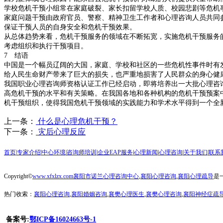
学校危机干预小组常在家庭破裂、家长扣留学校人质、校园悲剧等危机
家庭问题干预由政府官员、警察、精神卫生工作者和心理咨询人员共同
保证干预人员的自身安全和危机干预效果。
从总体趋势来看，危机干预服务的领域在不断拓宽，实施危机干预服务
考虑组织和执行干预项目。
7 结语
中国是一个幅员辽阔的大国，家庭、学校和社区的一些危机性事件时有发生[1
给人民生命财产带来了巨大的损失，也严重地损害了人民群众的身心健
我国职业心理咨询师资格认证工作已经启动，即将培养出一大批心理咨询
高危机干预的水平和有关策略。在我国各地和各种机构的危机干预预案
机干预组织，使得我国危机干预领域的实践能力和学术水平得到一个全
上一条：
什么是心理危机干预？
下一条：
灾后心理反应
首页
|
专家介绍
|
中心环境
|
咨询师培训
|
企业EAP服务
|
心理新闻
|
心理咨询
|
关于我们
|
联系
Copyright©
www.xfxlzx.com
襄阳市诺兰心理咨询中心
,
襄阳心理咨询
,
襄阳心理
疏导
是
热门收索：
襄阳心理咨询
,
襄阳婚姻咨询
,
襄樊心理医生
,
襄樊心理咨询
,
襄阳神经症
疏
备案号:
鄂ICP备16024663号-1