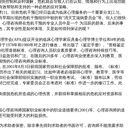
得到很快控制和及时缓解，危机就会导致人们在认知、情感和行为上出现功能
或群体提供有效帮助和支持的一种必然的应对策略。
]。目前危机干预已经日益成为临床心理服务的一个重要分支[2,3]。
早期出现的危机干预组织中较的有“消灭艾滋病委员会”等。但人们很快
。心理咨询师在危机干预的专业人员中是一个 为活跃的群体。后来的事
色，其专业性是如何体现、又是如何得到保证的呢？
理学会(APA)提议开业的临床心理学家应具备心理学博士学位和4年的临
1978年和1980年对之进行修改， 终出版了《鉴定手册》。“资格鉴定
师的伦理道德标准、心理咨询人员职业素质要求、心理咨询特殊技巧等。
日益急切和广泛。在随后的20多年，心理咨询业便逐步深入到教育、医
国情的心理咨询师执业标准。
在2001年8月3日获得国家劳动和社会保障部的批准、颁布。《标准》
作出了相关的规定[5]。比如申请者必须获得心理学、教育学、医学等
和社会保障部组织实施的统一职业资格考试。《标准》颁布以来，劳动
材已经完成，专家委员会正在考虑对《标准》作进一步的修订工作。此
快摆脱危机所造成的心理伤害，并获得和掌握相应的危机应对资源和应
中国心理咨询师国家职业标准中的职业道德要求(2001)等。心理咨询师的道
还可能受到更大的利益损伤。
2)为求助者保密。除非事先得到求助者的书面许可，咨询师不能泄露求助