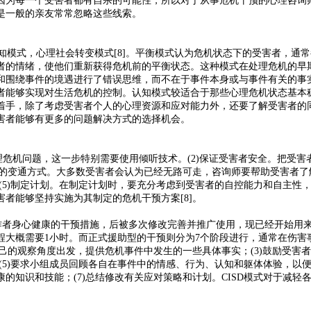
因为每一个受害者都有自杀的可能性，所以对于从事危机干预的心理咨询
是一般的亲友常常忽略这些线索。
，认知模式，心理社会转变模式[8]。平衡模式认为危机状态下的受害者，
者的情绪，使他们重新获得危机前的平衡状态。这种模式在处理危机的早
和围绕事件的境遇进行了错误思维，而不在于事件本身或与事件有关的事
者能够实现对生活危机的控制。认知模式较适合于那些心理危机状态基本
着手，除了考虑受害者个人的心理资源和应对能力外，还要了解受害者的
害者能够有更多的问题解决方式的选择机会。
理危机问题，这一步特别需要使用倾听技术。(2)保证受害者安全。把受害
机的变通方式。大多数受害者会认为已经无路可走，咨询师要帮助受害者
(5)制定计划。在制定计划时，要充分考虑到受害者的自控能力和自主性，
者能够坚持实施为其制定的危机干预方案[8]。
救护工作者身心健康的干预措施，后被多次修改完善并推广使用，现已经开始用
概需要1小时。而正式援助型的干预则分为7个阶段进行，通常在伤害事件
己的观察角度出发，提供危机事件中发生的一些具体事实；(3)鼓励受害者
(5)要求小组成员回顾各自在事件中的情感、行为、认知和躯体体验，以便
的知识和技能；(7)总结修改有关应对策略和计划。CISD模式对于减