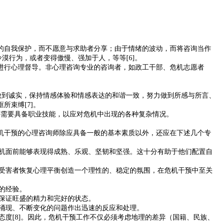
的自我保护，而不愿意与求助者分享；由于情绪的波动，而将咨询当作
漠行为，或者变得傲慢、强加于人，等等[6]。
进行心理督导。非心理咨询专业的咨询者，如政工干部、危机志愿者
也要做到诚实，保持情感体验和情感表达的和谐一致，努力做到所感与所言、
束缚[7]。
还需要具备职业技能，以应对危机中出现的各种复杂情况。
机干预的心理咨询师除应具备一般的基本素质以外，还应在下述几个专
危机面前能够表现得成熟、乐观、坚韧和坚强。这十分有助于他们配置自
助受害者恢复心理平衡创造一个理性的、稳定的氛围，在危机干预中至关
的经验。
以保证旺盛的精力和完好的状态。
断涌现、不断变化的问题作出迅速的反应和处理。
态度[8]。因此，危机干预工作不仅必须考虑地理的差异（国籍、民族、