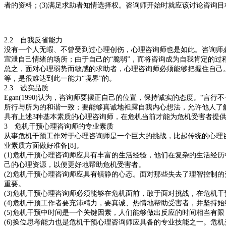
者的资料；(3)满足求助者知情选择权。咨询师开始时就应该讨论咨询
2.2 自我反省能力
没有一个人无暇、不曾受到过心理创伤，心理咨询师也是如此。咨询师
宣泄自己情绪的场所；由于自己的“脆弱”，而将咨询成为自我肯定的过
总之，面对心理弱势而敏感的求助者，心理咨询师必须能够把握住自己
等，是很难达到此一能力“境界”的。
2.3 诚实品质
Egan(1990)认为，咨询师要摆正自己的位置，保持诚实的态度。
所行与所为的和谐一致；要能够真诚地袒露自我内心想法，允许他人了解
具有上述3种基本素质的心理咨询师，在危机当前才能为危机受害者提
3 危机干预心理咨询师的专业素质
从事危机干预工作对于心理咨询师是一个巨大的挑战，比起传统的心理
业素质方面做好准备[8]。
(1)危机干预心理咨询师应具有丰富的生活经验，他们在复杂的生活经
己的心理资源，以便更好地帮助危机受害者。
(2)危机干预心理咨询师应具有镇静的心态。面对那些失去了理智控制
重要。
(3)危机干预心理咨询师必须能够在危机面前，敢于面对挑战，在危机
(4)危机干预工作者要充沛精力，要真诚、热情地帮助受害者，并坚持
(5)危机干预中时间是一个关键因素，人们能够做出反应的时间相当有
(6)换位思考能力也是危机干预心理咨询师应具备的专业技能之一。危