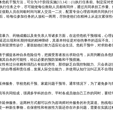
机干预方法，可分为3个阶段实施[13,14]：(1)执行任务前。制定
)执行任务之中，尽可能使每位救助人员都有同伴，通过共同承担工作量、
证值勤人员在间歇时间与家人交流一二次，配置专业心理咨询师共同执行
束后，给每位参加任务的人放松一两周，尽快使他们在精神上从这次紧张
暴力、药物成瘾以及丧失亲人等诸多方面，在这些危机干预领域，心理咨
导致延迟出现和长期持续的精神障碍，其基本特征是对创伤事件的适应不良
支持性和宣泄性诊疗，要鼓励他们努力适应社会生活。危机干预中，对求助者
善于捕捉各种自杀危险信号，把握受害者发出求助信号，从而判断自杀危
惕其自杀的可能性，给以必要的预防策略和干预措施。
女性有过分依赖和强烈占有欲的男性，那些缺乏自我控制能力、只会表达
们的自尊感和责任感，发展人际交往能力，并使用认知疗法纠正其不合理
延伸服务、学校危机干预、家庭问题干预等。通常情况下，为了避免参与
员等共同组成，强调多学科的合作。平时各成员做自己工作的同时，要经
件延伸服务。这两种方式都可以作为咨询师对外服务的补充渠道。热线电
是一种新生事物，在保密性和有效性方面还存在许多问题，需要在实践过
。