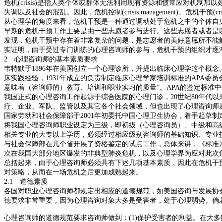
危机(crisis)是指人类个体或群体无法利用现有资源和惯常应对机
失调以及社会的混乱。因此，危机控制(crisis management)、危机干
从心理学的角度来看，危机干预是一种通过调动处于危机之中的个体自身潜
早期的危机干预工作主要是由一些志愿者参与进行。这些志愿者或者是
发现，危机干预中存在着非常复杂的问题，是志愿者的美好意愿所不能
实证明，由于受过专门训练的心理咨询师的参与，危机干预的组织才逐
2 心理咨询师的基本素质要求
韦特默于1896年在美国创立一个心理诊所，并提出临床心理学这个概念。
床实践经验，1931年成立的负责制定临床心理学家培训标准的APA委员会
意味着（咨询师的）教育、培训和职业实习的质量”。APA的鉴定标准
我国正式的心理咨询工作起源于综合医院的心理门诊，20世纪80年代
疗、企业、军队、监管以及其它各个社会领域，但也出现了心理咨询师
国家劳动和社会保障部于2001年初委托中国心理卫生协会，着手起草制
将我国心理咨询师职业设定为三级，即初级（心理咨询员）、中级和高级
相关专业的大专以上学历，必须经过相应级别咨询师的基础知识、专业
与社会保障部在几个省开展了资格鉴定的试点工作，总体来讲，《标准
次在我国大部分地区爆发的非典型肺炎危机，以及心理学界为应对此次
总括起来，由于心理咨询师必须具有下述几项基本素质，因此在危机干
对策略，从而在一场危机之后更加成熟起来。
2.1 道德素质
各国对职业心理咨询师都规定出相应的道德规范，如美国咨询与发展协会(AA
德要求非常重要，因为心理咨询对象大多是受害者，处于心理弱势。倘
心理咨询师的道德规范要求咨询师做到：(1)保护受害者的利益。在大多