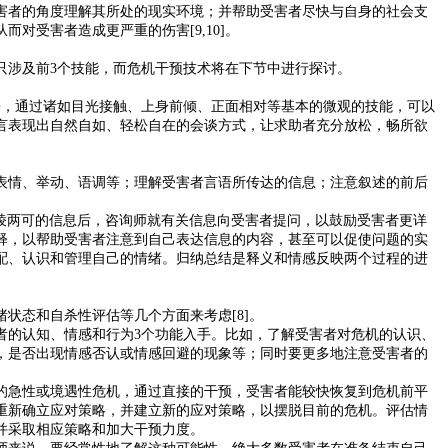
害者的角度理解其所处的现实环境；并帮助受害者尽快与自身的社会支
受害者造成更严重的伤害[9,10]。
只涉及前3个技能，而危机干预技术将在下节中进行探讨。
来，通过诸如目光接触、上身前倾、正面相对等基本的微观的技能，可以
言表现出自然自如、轻松自在的会谈方式，让求助者充分放松，畅所欲
表情、举动、语调等；理解受害者言语所传达的信息；注意叙述的前后
发出模棱两可的信息后，咨询师就有关信息向受害者提问，以鼓励受害者更详
释，以帮助受害者注意到自己表达信息的内容，甚至可以促使问题的实
配、认识和管理自己的情绪。归纳总结是释义和情感反映两个过程的进
状态和自杀性评估等几个方面来考虑[8]。
者的认知、情感和行为3个功能入手。比如，了解受害者对危机的认识、
，是否出现情感否认或情感回避的现象等；同时要更多地注意受害者的
的急性或境遇性危机，通过直接的干预，受害者能较快恢复到危机前平
重新确立应对策略，并建立新的应对策略，以摆脱目前的危机。评估情
并采取相应策略和加大干预力度。