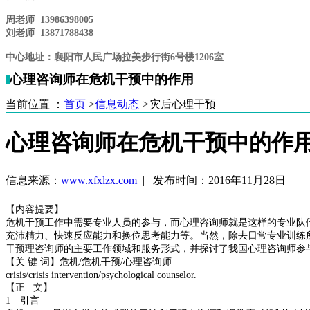
周老师 13986398005
刘老师 13871788438
中心地址：襄阳市人民广场拉美步行街6
号楼1206室
心理咨询师在危机干预中的作用
当前位置 ：
首页
>
信息动态
>
灾后心理干预
心理咨询师在危机干预中的作
信息来源：
www.xfxlzx.com
| 发布时间：2016年11月28日
【内容提要】
危机干预工作中需要专业人员的参与，而心理咨询师就是这样的专业队
充沛精力、快速反应能力和换位思考能力等。当然，除去日常专业训练
干预理咨询师的主要工作领域和服务形式，并探讨了我国心理咨询师参
【关 键 词】危机/危机干预/心理咨询师
crisis/crisis intervention/psychological counselor.
【正 文】
1 引言