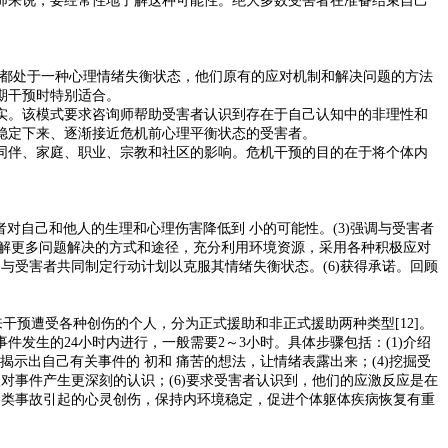
师来说，要经常性地了解这种可能性。绝大多数受害者在准备结束自己
通常都处于一种心理情绪失衡状态，他们原有的应对机制和解决问题的方法
期干预时特别适合。
实。该模式要求咨询师帮助受害者认识到存在于自己认知中的非理性和
稳定下来、逐渐接近危机前心理平衡状态的受害者。
同伴、家庭、职业、宗教和社区的影响。危机干预的目的在于将个体内
者对自己和他人的生理和心理伤害降低到 小的可能性。(3)强调与受害者
了解更多问题解决的方式和途径，充分利用环境资源，采用各种积极应对
与受害者共同制定行动计划以克服其情绪失衡状态。(6)获得承诺。回顾
来干预遭受各种创伤的个人，分为正式援助和非正式援助两种类型[12]。
发生的24小时内进行，一般需要2～3小时。具体步骤包括：(1)介绍
揭示出自己有关事件的 初和 痛苦的想法，让情绪表露出来；(4)挖掘受
对事件产生更深刻的认识；(6)要求受害者认识到，他们的应激反应是在
轻各类事故引起的心灵创伤，保持内环境稳定，促进个体躯体疾病恢复有重