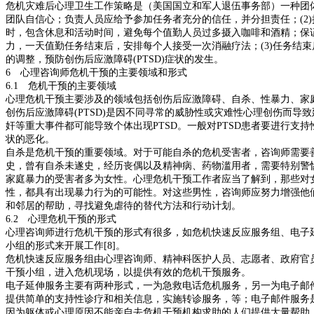
危机灾难后心理卫生工作策略是（美国国立和军人退伍事务部）一种团体危
团队自信心；负责人员应给予参加任务者充分的信任，并分担责任；(2
时，包含休息和活动时间，避免每个值勤人员过多摄入咖啡和酒精；保
力，一天值勤任务结束后，安排每个人接受一次消融疗法；(3)任务结
的调整，预防创伤后应激障碍(PTSD)症状的发生。
6 心理咨询师危机干预的主要领域和形式
6.1 危机干预的主要领域
心理危机干预主要涉及的领域包括创伤后应激障碍、自杀、性暴力、家庭
创伤后应激障碍(PTSD)是因不同寻常的威胁性或灾难性心理创伤而
奸等重大事件都可能导致个体出现PTSD。一般对PTSD患者要进行
状的恶化。
自杀是危机干预的重要领域。对于可能自杀的危机受害者，咨询师需要
史，曾有自杀未遂史，经历丧偶以及精神病、药物滥用者，需要特别警
家庭暴力的受害者多为女性。心理危机干预工作者应当了解到，那些对
性，都具有出现暴力行为的可能性。对这些男性，咨询师应努力增强他
和邻居的帮助，寻找避免虐待的替代方法和行动计划。
6.2 心理危机干预的形式
心理咨询师进行危机干预的形式有很多，如危机快速反应服务组、电子
小组的形式来开展工作[8]。
危机快速反应服务组由心理咨询师、精神科医护人员、志愿者、政府官
干预小组，进入危机现场，以提供有效的危机干预服务。
电子延伸服务主要有两种形式，一为急救电话危机服务，另一为电子邮
提供简单的支持性诊疗和相关信息，实施转诊服务，等；电子邮件服务
因为躯体或心理原因不能亲自去危机干预机构求助的人们提供大量帮助