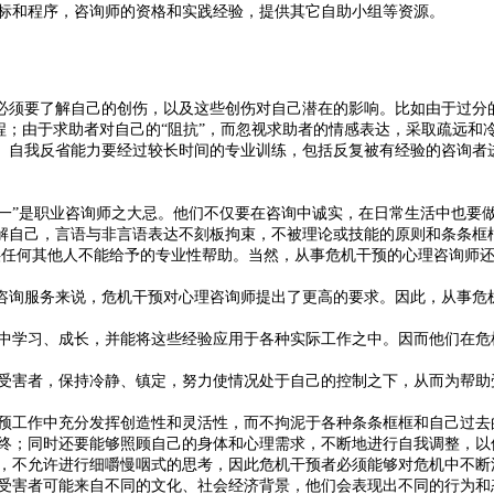
目标和程序，咨询师的资格和实践经验，提供其它自助小组等资源。
必须要了解自己的创伤，以及这些创伤对自己潜在的影响。比如由于过分
程；由于求助者对自己的“阻抗”，而忽视求助者的情感表达，采取疏远和冷
。自我反省能力要经过较长时间的专业训练，包括反复被有经验的咨询者
“言行不一”是职业咨询师之大忌。他们不仅要在咨询中诚实，在日常生活中
自己，言语与非言语表达不刻板拘束，不被理论或技能的原则和条条框框所
供任何其他人不能给予的专业性帮助。当然，从事危机干预的心理咨询师
咨询服务来说，危机干预对心理咨询师提出了更高的要求。因此，从事危
历中学习、成长，并能将这些经验应用于各种实际工作之中。因而他们在
的受害者，保持冷静、镇定，努力使情况处于自己的控制之下，从而为帮
干预工作中充分发挥创造性和灵活性，而不拘泥于各种条条框框和自己过去
始终；同时还要能够照顾自己的身体和心理需求，不断地进行自我调整，
限，不允许进行细嚼慢咽式的思考，因此危机干预者必须能够对危机中不
机受害者可能来自不同的文化、社会经济背景，他们会表现出不同的行为和