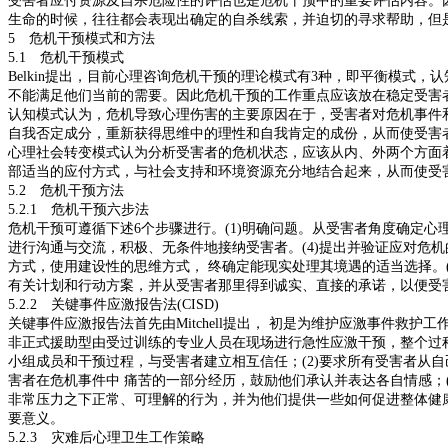
受害者应付资源及自杀危险性的评估也是危机干预中的重要评估内容。
生命的时候，往往都会表现出确定的自杀线索，并迫切的寻求帮助，但
5 危机干预模式和方法
5.1 危机干预模式
Belkin提出，目前心理咨询危机干预的理论模式有3种，即平衡模式
不能满足他们当前的需要。因此危机干预的工作重点应该放在稳定受害
认知模式认为，危机导致心理伤害的主要原因在于，受害者对危机事件
自我否定成分，重新获得思维中的理性和自我肯定的成份，从而使受害
心理社会转变模式认为分析受害者的危机状态，应该从内、外两个方面
部适当的应付方式，与社会支持和环境资源充分地结合起来，从而使受
5.2 危机干预方法
5.2.1 危机干预六步法
危机干预可遵循下述6个步骤进行。(1)明确问题。从受害者角度确定心
进行沟通与交流，积极、无条件地接纳受害者。(4)提出并验证应对危
方式，使用建设性的思维方式， 终确定能现实处理其境遇的适当选择。
有关计划和行动方案，并从受害者那里得到诚实、直接的承诺，以便受害
5.2.2 关键事件应激报告法(CISD)
关键事件应激报告法首先由Mitchell提出， 初是为维护应激事件
非正式援助型由受过训练的专业人员在现场进行急性应激干预，整个过程大
小组成员和干预过程，与受害者建立相互信任；(2)要求所有受害者从自
害者在危机事件中 痛苦的一部分经历，鼓励他们承认并表达各自情感；
非常压力之下正常、可理解的行为，并为他们提供一些如何促进整体健康
要意义。
5.2.3 灾难后心理卫生工作策略