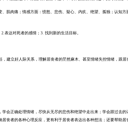
变、肌肉痛；情感方面：愤怒、悲伤、疑心、内疚、绝望、孤独；认知方
.表达对死者的感情；3. 找到新的生活目标。
信任，建立好人际关系，理解居丧者的茫然麻木、甚至情绪失控情绪，跟
，学会正确处理情绪，尽快从无尽的悲伤和绝望中走出来；学会跟过去的
纳居丧者的各种心理反应，更有利于居丧者表达出各种想法；还要帮助居