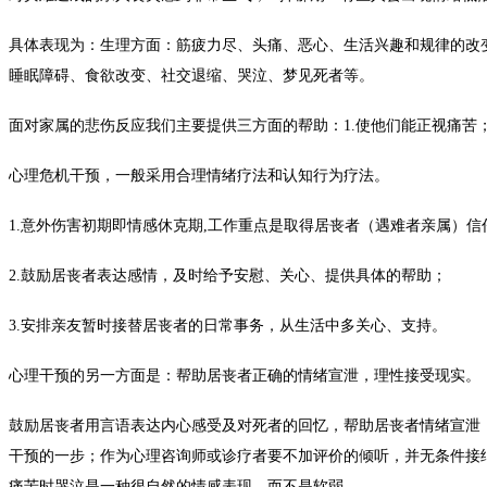
具体表现为：生理方面：筋疲力尽、头痛、恶心、生活兴趣和规律的改
睡眠障碍、食欲改变、社交退缩、哭泣、梦见死者等。
面对家属的悲伤反应我们主要提供三方面的帮助：1.使他们能正视痛苦；2
心理危机干预，一般采用合理情绪疗法和认知行为疗法。
1.意外伤害初期即情感休克期,工作重点是取得居丧者（遇难者亲属）
2.鼓励居丧者表达感情，及时给予安慰、关心、提供具体的帮助；
3.安排亲友暂时接替居丧者的日常事务，从生活中多关心、支持。
心理干预的另一方面是：帮助居丧者正确的情绪宣泄，理性接受现实。
鼓励居丧者用言语表达内心感受及对死者的回忆，帮助居丧者情绪宣泄
干预的一步；作为心理咨询师或诊疗者要不加评价的倾听，并无条件接
痛苦时哭泣是一种很自然的情感表现，而不是软弱。