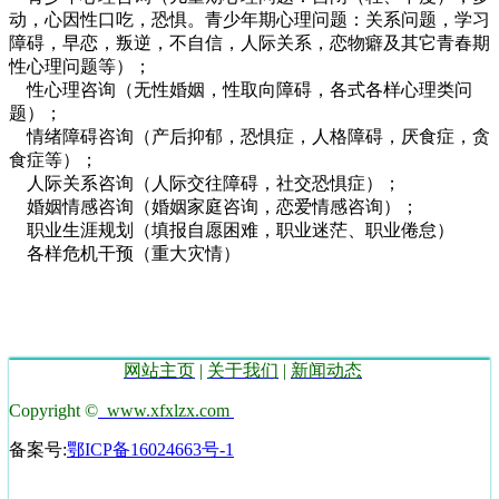
动，心因性口吃，恐惧。青少年期心理问题：关系问题，学习
障碍，早恋，叛逆，不自信，人际关系，恋物癖及其它青春期
性心理问题等）；
性心理咨询（无性婚姻，性取向障碍，各式各样心理类问
题）；
情绪障碍咨询（产后抑郁，恐惧症，人格障碍，厌食症，贪
食症等）；
人际关系咨询（人际交往障碍，社交恐惧症）；
婚姻情感咨询（婚姻家庭咨询，恋爱情感咨询）；
职业生涯规划（填报自愿困难，职业迷茫、职业倦怠）
各样危机干预（重大灾情）
网站主页
|
关于我们
|
新闻动态
Copyright ©
www.xfxlzx.com
备案号:
鄂ICP备16024663号-1
技术支持湖北运涛