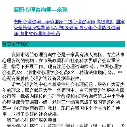
襄阳心理咨询师—余琼
襄阳心理咨询—余琼国家二级心理咨询师,高级教师,国家
级全民健身指导师,EAP初级教练,青少年心理热线咨询
师,湖北省心理学会会员
首页关于我们
襄阳市诺兰心理咨询中心是一家具有法人资格、专注从事
心理咨询的机构，在市民政局和市社会科学界联合会双重管
理、指导下开展工作。现有注册心理咨询师9名，中国心理学
会会员2名，湖北省心理学会会员8名，聘请法律顾问2名。中
心配有完善的心理咨询设备及测量软件。
诺兰心理咨询中心本着关注社会心理问题，服务广大青少
年的理念，联合武汉大学、华师附中、白云教育咨询服务有限
公司等一批省内院校的心理学教授和心理咨询师组成中小学生
心理健康教育课研小组，耗时三年编写完成了我国完善的初、
高中《心理健康教育》教材，现已在我国多个个省市推广使
用，取得了良好的社会成果。
我们的心理咨询服务项目：
青少年心理咨询（儿童期心理问题：自闭（轻、中度），多