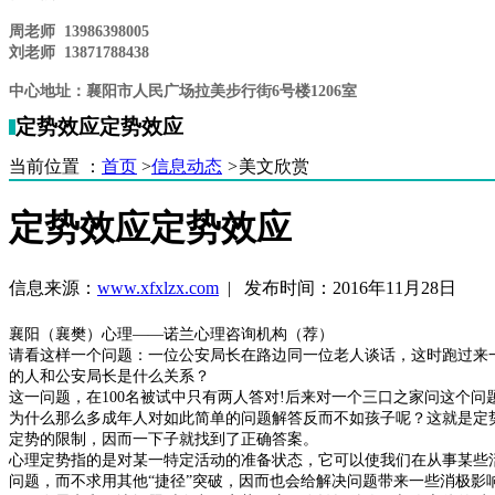
周老师 13986398005
刘老师 13871788438
中心地址：襄阳市人民广场拉美步行街6
号楼1206室
定势效应定势效应
当前位置 ：
首页
>
信息动态
>
美文欣赏
定势效应定势效应
信息来源：
www.xfxlzx.com
| 发布时间：2016年11月28日
襄阳（襄樊）心理——诺兰心理咨询机构（荐）
请看这样一个问题：一位公安局长在路边同一位老人谈话，这时跑过来一
的人和公安局长是什么关系？
这一问题，在100名被试中只有两人答对!后来对一个三口之家问这个
为什么那么多成年人对如此简单的问题解答反而不如孩子呢？这就是定
定势的限制，因而一下子就找到了正确答案。
心理定势指的是对某一特定活动的准备状态，它可以使我们在从事某些
问题，而不求用其他“捷径”突破，因而也会给解决问题带来一些消极影